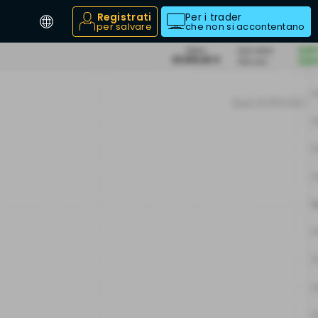
Registrati
Per i trader
per salvare
che non si accontentano