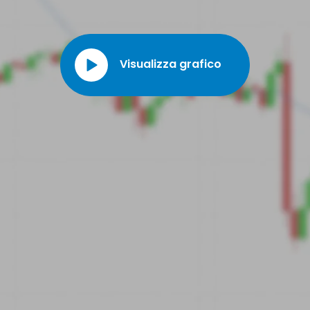
espandendo il proprio modello commerciale ad altre città degli Stati Uniti
e diversificando i propri servizi.
Visualizza grafico