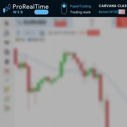
CARVANA CLAS
PaperTrading
Azioni NYSE
Trading reale