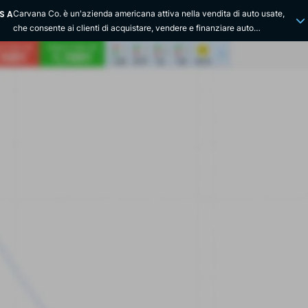
S A
Carvana Co. è un'azienda americana attiva nella vendita di auto usate,
che consente ai clienti di acquistare, vendere e finanziare auto
interamente online. Fondata nel 2012 da Ernest Garcia III, Ryan Keeton e
Ben Huston, l'azienda ha sede a Tempe, in Arizona. Carvana è nota
soprattutto per i suoi distributori automatici di auto, un approccio
innovativo che consente ai clienti di ritirare le auto acquistate online da
un edificio a torre di vetro. L'azienda è stata quotata in borsa il 28 aprile
2017, quotata al New York Stock Exchange (NYSE) con il simbolo ticker
"CVNA". La sua proposta di valore unica si basa sulla semplicità, su
un'esperienza utente senza soluzione di continuità e su un ampio
inventario di veicoli, accessibile tramite il sito web e l'app mobile.
Carvana ha una presenza geografica significativa negli Stati Uniti, con
decine di distributori automatici di auto strategicamente posizionati nelle
principali aree metropolitane. I servizi di Carvana comprendono una
piattaforma di e-commerce per l'acquisto e la vendita di auto usate,
opzioni di finanziamento integrate e una garanzia di sette giorni con
politica di restituzione. L'idea iniziale dell'azienda era quella di rendere
l'acquisto di un'auto facile come l'acquisto di un prodotto online. Nel
2013, Carvana ha lanciato il suo primo distributore automatico di auto,
eliminando le interazioni tradizionali con i venditori e riducendo i costi
operativi. Nel corso degli anni, l'azienda è cresciuta rapidamente,